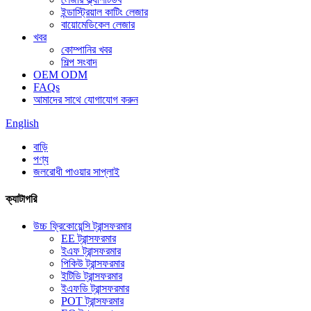
ইন্ডাস্ট্রিয়াল কাটিং লেজার
বায়োমেডিকেল লেজার
খবর
কোম্পানির খবর
শিল্প সংবাদ
OEM ODM
FAQs
আমাদের সাথে যোগাযোগ করুন
English
বাড়ি
পণ্য
জলরোধী পাওয়ার সাপ্লাই
ক্যাটাগরি
উচ্চ ফ্রিকোয়েন্সি ট্রান্সফরমার
EE ট্রান্সফরমার
ইএফ ট্রান্সফরমার
পিকিউ ট্রান্সফরমার
ইটিডি ট্রান্সফরমার
ইএফডি ট্রান্সফরমার
POT ট্রান্সফরমার