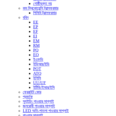
গোষ্ঠীভুক্ত নয়
কম ফ্রিকোয়েন্সি ট্রান্সফরমার
পিসিবি ট্রান্সফরমার
ববিন
EE
EP
EF
EI
EM
RM
PQ
EQ
ইএফডি
ইডিআর/ইডি
POT
ATQ
ইপিসি
UU/UF
ইটিডি/ইআর/ইসি
ফেররাইট কোর
প্রবর্তক
স্যুইচিং পাওয়ার সাপ্লাই
জলরোধী পাওয়ার সাপ্লাই
LED অতি-পাতলা পাওয়ার সাপ্লাই
পাওয়ার সাপ্লাই