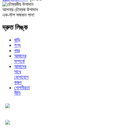
আপনার চৌম্বক উপাদান
এক-স্টপ সমাধান পান!
দ্রুত লিঙ্ক
বাড়ি
পণ্য
খবর
আমাদের
সম্পর্কে
আমাদের
সাথে
যোগাযোগ
করুন
গোপনীয়তা
নীতি