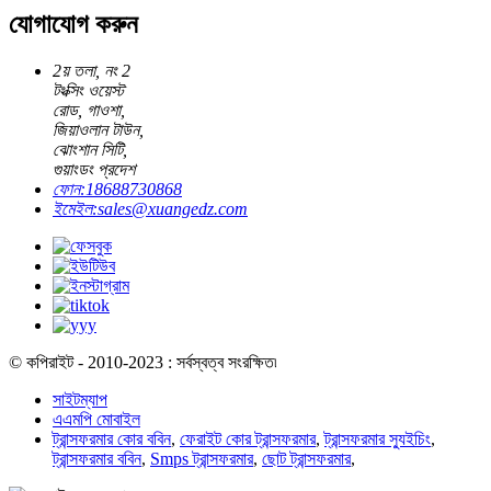
যোগাযোগ করুন
2য় তলা, নং 2
টংক্সিং ওয়েস্ট
রোড, গাওশা,
জিয়াওলান টাউন,
ঝোংশান সিটি,
গুয়াংডং প্রদেশ
ফোন:
18688730868
ইমেইল:
sales@xuangedz.com
© কপিরাইট - 2010-2023 : সর্বস্বত্ব সংরক্ষিত৷
সাইটম্যাপ
এএমপি মোবাইল
ট্রান্সফরমার কোর ববিন
,
ফেরাইট কোর ট্রান্সফরমার
,
ট্রান্সফরমার স্যুইচিং
,
ট্রান্সফরমার ববিন
,
Smps ট্রান্সফরমার
,
ছোট ট্রান্সফরমার
,