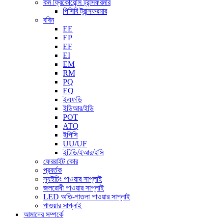
কম ফ্রিকোয়েন্সি ট্রান্সফরমার
পিসিবি ট্রান্সফরমার
ববিন
EE
EP
EF
EI
EM
RM
PQ
EQ
ইএফডি
ইডিআর/ইডি
POT
ATQ
ইপিসি
UU/UF
ইটিডি/ইআর/ইসি
ফেররাইট কোর
প্রবর্তক
স্যুইচিং পাওয়ার সাপ্লাই
জলরোধী পাওয়ার সাপ্লাই
LED অতি-পাতলা পাওয়ার সাপ্লাই
পাওয়ার সাপ্লাই
আমাদের সম্পর্কে