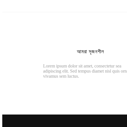
আমরা সৃজনশীল
Lorem ipsum dolor sit amet, consectetur sea
adipiscing elit. Sed tempus diamet nisl quis or
vivamus sem luctus.