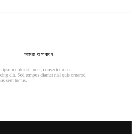
আমরা অসাধারণ
 ipsum dolor sit amet, consectetur sea
cing elit. Sed tempus diamet nisl quis ornarod
us sem luctus.