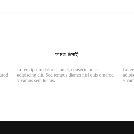
আমরা উত্সাহী
Lorem ipsum dolor sit amet, consectetur sea
Lorem
narod
adipiscing elit. Sed tempus diamet nisl quis ornarod
adipis
vivamus sem luctus.
vivam