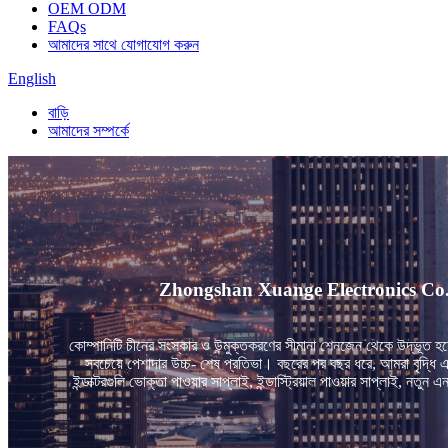
OEM ODM
FAQs
আমাদের সাথে যোগাযোগ করুন
English
বাড়ি
আমাদের সম্পর্কে
Zhongshan Xuange Electronics Co., Ltd. এক
কোম্পানিটি চীনের সংস্কার ও উন্মুক্তকরণের সীমানা শেনজেন থেকে উদ্ভূত 
সবচেয়ে পেশাদার উচ্চ- শেষ প্রতিভা। বছরের পর বছর ধরে, আমরা বৃদ্ধি এবং
ইন্ডাক্টরগুলি ভোক্তা পাওয়ার সাপ্লাই, ইন্ডাস্ট্রিয়াল পাওয়ার সাপ্লাই, ন