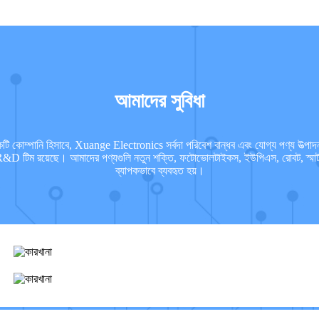
আমাদের সুবিধা
ম্পানি হিসাবে, Xuange Electronics সর্বদা পরিবেশ বান্ধব এবং যোগ্য পণ্য উত্পাদন 
&D টিম রয়েছে। আমাদের পণ্যগুলি নতুন শক্তি, ফটোভোলটাইকস, ইউপিএস, রোবট, স্মার্ট হ
ব্যাপকভাবে ব্যবহৃত হয়।