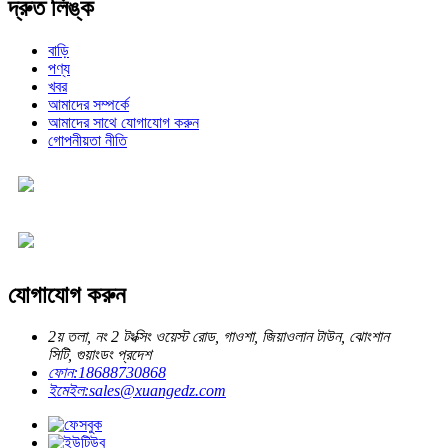
দ্রুত লিঙ্ক
বাড়ি
পণ্য
খবর
আমাদের সম্পর্কে
আমাদের সাথে যোগাযোগ করুন
গোপনীয়তা নীতি
যোগাযোগ করুন
2য় তলা, নং 2 টংক্সিং ওয়েস্ট রোড, গাওশা, জিয়াওলান টাউন, ঝোংশান
সিটি, গুয়াংডং প্রদেশ
ফোন:
18688730868
ইমেইল:
sales@xuangedz.com