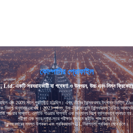
কোম্পানির প্রোফাইল
টি সরবরাহকারী যা গবেষণা ও উন্নয়ন, উচ্চ এবং নিম্ন ফ্রিকোয়েন্সি ট
হয়েছিল এবং 2009 সালে প্রতিষ্ঠিত হয়েছিল। এখন, চীনের ট্রান্সফরমার উৎপাদন ভিত্তি Z
 বিকাশ অব্যাহত রেখেছি। 2023 পর্যন্ত, উচ্চ-ফ্রিকোয়েন্সি ট্রান্সফরমার তৈরিতে আমাদের 1
তুন এনার্জি পাওয়ার সাপ্লাই, এলইডি পাওয়ার সাপ্লাই এবং অন্যান্য শিল্পে ব্যাপকভাবে ব্যব
পরীক্ষা এবং স্তর-দ্বারা-স্তর পরীক্ষার মাধ্যমে স্ক্রীনিং পাস করেছে।
ট্রান্সফরমারের সমস্ত উপকরণ এবং প্রক্রিয়াগুলি UL নিরাপত্তা প্রবিধান মেনে চলে।