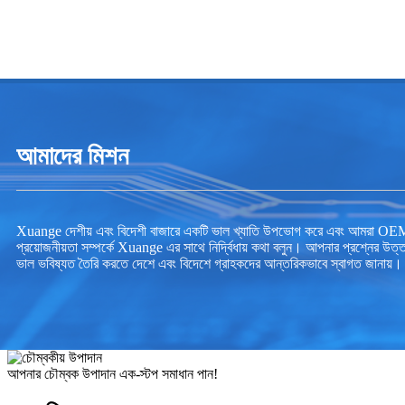
আমাদের মিশন
Xuange দেশীয় এবং বিদেশী বাজারে একটি ভাল খ্যাতি উপভোগ করে এবং আমরা OEM এবং 
প্রয়োজনীয়তা সম্পর্কে Xuange এর সাথে নির্দ্বিধায় কথা বলুন। আপনার প্রশ্নের উত
ভাল ভবিষ্যত তৈরি করতে দেশে এবং বিদেশে গ্রাহকদের আন্তরিকভাবে স্বাগত জানায়।
আপনার চৌম্বক উপাদান এক-স্টপ সমাধান পান!