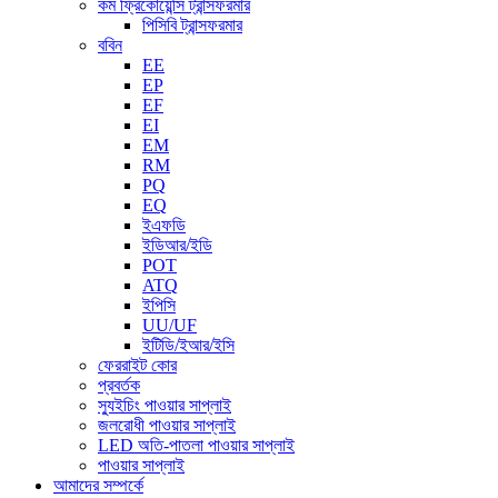
কম ফ্রিকোয়েন্সি ট্রান্সফরমার
পিসিবি ট্রান্সফরমার
ববিন
EE
EP
EF
EI
EM
RM
PQ
EQ
ইএফডি
ইডিআর/ইডি
POT
ATQ
ইপিসি
UU/UF
ইটিডি/ইআর/ইসি
ফেররাইট কোর
প্রবর্তক
স্যুইচিং পাওয়ার সাপ্লাই
জলরোধী পাওয়ার সাপ্লাই
LED অতি-পাতলা পাওয়ার সাপ্লাই
পাওয়ার সাপ্লাই
আমাদের সম্পর্কে