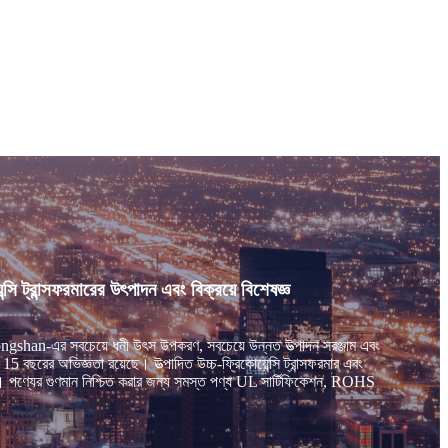
্রান্সফরমারের উৎপাদন এবং বিক্রয়ে বিশেষজ্ঞ
hongshan-এর সবচেয়ে ধনী উৎস উপকরণ, সবচেয়ে উন্নত উত্পাদন সরঞ্জাম এবং
5 বছরের অভিজ্ঞতা রয়েছে। উত্পাদিত উচ্চ-ফ্রিকোয়েন্সি ট্রান্সফরমার এবং
হৃত হয়। পণ্যের গুণমান নিশ্চিত করার জন্য সমস্ত পণ্য UL সার্টিফিকেশন, ROHS