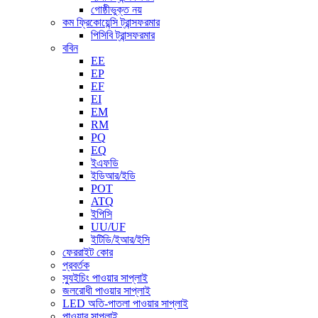
গোষ্ঠীভুক্ত নয়
কম ফ্রিকোয়েন্সি ট্রান্সফরমার
পিসিবি ট্রান্সফরমার
ববিন
EE
EP
EF
EI
EM
RM
PQ
EQ
ইএফডি
ইডিআর/ইডি
POT
ATQ
ইপিসি
UU/UF
ইটিডি/ইআর/ইসি
ফেররাইট কোর
প্রবর্তক
স্যুইচিং পাওয়ার সাপ্লাই
জলরোধী পাওয়ার সাপ্লাই
LED অতি-পাতলা পাওয়ার সাপ্লাই
পাওয়ার সাপ্লাই