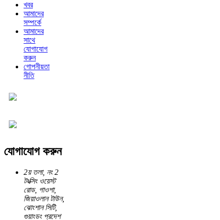
খবর
আমাদের
সম্পর্কে
আমাদের
সাথে
যোগাযোগ
করুন
গোপনীয়তা
নীতি
যোগাযোগ করুন
2য় তলা, নং 2
টংক্সিং ওয়েস্ট
রোড, গাওশা,
জিয়াওলান টাউন,
ঝোংশান সিটি,
গুয়াংডং প্রদেশ