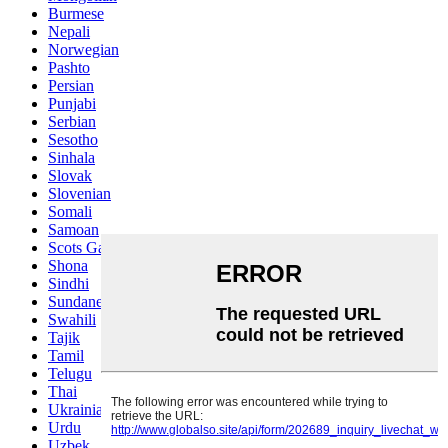
Burmese
Nepali
Norwegian
Pashto
Persian
Punjabi
Serbian
Sesotho
Sinhala
Slovak
Slovenian
Somali
Samoan
Scots Gaelic
Shona
Sindhi
Sundanese
Swahili
Tajik
Tamil
Telugu
Thai
Ukrainian
Urdu
Uzbek