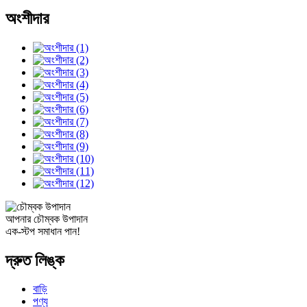
অংশীদার
আপনার চৌম্বক উপাদান
এক-স্টপ সমাধান পান!
দ্রুত লিঙ্ক
বাড়ি
পণ্য