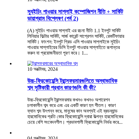
স্যুইচিং পাওয়ার সাপ্লাই কম্পোজিশন নীতি + সার্কিট
ডায়াগ্রাম বিশ্লেষণ (পর্ব 2)
(A) সুইচিং পাওয়ার সাপ্লাই এর রচনা নীতি 1.1 ইনপুট সার্কিট
লিনিয়ার ফিল্টার সার্কিট, সার্জ কারেন্ট সাপ্রেশন সার্কিট, রেকটিফায়ার
সার্কিট। ফাংশন: ইনপুট গ্রিড এসি পাওয়ার সাপ্লাইকে সুইচিং
পাওয়ার সাপ্লাইয়ের ডিসি ইনপুট পাওয়ার সাপ্লাইতে রূপান্তর
করুন যা প্রয়োজনীয়তা পূরণ করে। 1...
10 অক্টোবর, 2024
উচ্চ-ফ্রিকোয়েন্সি ট্রান্সফরমারগুলিতে অস্বাভাবিক
শব্দ সৃষ্টিকারী প্রধান কারণগুলি কী কী?
উচ্চ-ফ্রিকোয়েন্সি ট্রান্সফরমার কখনও কখনও অপারেশন
চলাকালীন শব্দ করে এবং এর একটি কারণ হল শীতল। কারণ
ফ্যান শব্দ উৎপন্ন করে, মানুষের কান অবশ্যই এই ব্রডব্যান্ড
হারমোনিকের প্রতি কোর ফ্রিকোয়েন্সি দ্বারা উত্পন্ন হারমোনিকের
চেয়ে বেশি সংবেদনশীল। প্রভাবশালী ফ্রিকোয়েন্সি নির্ভর করে...
04 অক্টোবর, 2024