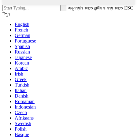
অনুসন্ধান করতে এন্টার বা বন্ধ করতে ESC
টিপুন
English
French
German
Portuguese
Spanish
Russian
Japanese
Korean
Arabic
Irish
Greek
Turkish
Italian
Danish
Romanian
Indonesian
Czech
Afrikaans
Swedish
Polish
Basque