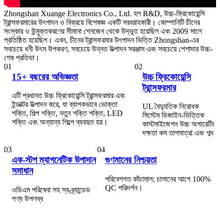
Zhongshan Xuange Electronics Co., Ltd. হল R&D, উচ্চ-ফ্রিকোয়েন্সি
ট্রান্সফরমারের উৎপাদন ও বিক্রয়ে বিশেষজ্ঞ একটি সরবরাহকারী। কোম্পানিটি চীনের
সংস্কার ও উন্মুক্তকরণের সীমানা শেনজেন থেকে উদ্ভূত হয়েছিল এবং 2009 সালে
প্রতিষ্ঠিত হয়েছিল। এখন, চীনের ট্রান্সফরমার উৎপাদন ভিত্তি Zhongshan-এর
সবচেয়ে ধনী উৎস উপকরণ, সবচেয়ে উন্নত উত্পাদন সরঞ্জাম এবং সবচেয়ে পেশাদার উচ্চ-
শেষ প্রতিভা।
01
02
15+ বছরের অভিজ্ঞতা
উচ্চ ফ্রিকোয়েন্সি
ট্রান্সফরমার
এটি প্রধানত উচ্চ ফ্রিকোয়েন্সি ট্রান্সফরমার এবং
ইন্ডাক্টর উত্পাদন করে, যা ব্যাপকভাবে ভোক্তা
UL বৈদ্যুতিক নিরোধক
শক্তি, শিল্প শক্তি, নতুন শক্তি শক্তি, LED
সিস্টেম ডিজাইন-ভিত্তিক
শক্তি এবং অন্যান্য শিল্পে ব্যবহৃত হয়।
কাস্টমাইজেশন উচ্চ অপারেটিং
দক্ষতা কম তাপমাত্রা এবং শব্দ
03
04
এক-স্টপ ম্যাগনেটিক উপাদান
গুণমানের নিশ্চয়তা
সমাধান
পরিবেশগত কাঁচামাল; চালানের আগে 100%
QC পরিদর্শন।
ওডিএম পরিষেবা সহ স্ব-ব্র্যান্ডেড
পণ্য উপলব্ধ